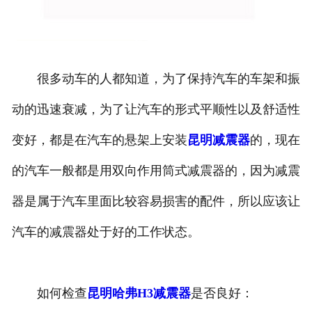
昆明本田减震器
昆明中华减震器
很多动车的人都知道，为了保持汽车的车架和振
昆明奇瑞减震器
动的迅速衰减，为了让汽车的形式平顺性以及舒适性
昆明比亚迪减震器
变好，都是在汽车的悬架上安装
昆明减震器
的，现在
昆明三菱减震器
的汽车一般都是用双向作用筒式减震器的，因为减震
器是属于汽车里面比较容易损害的配件，所以应该让
昆明江淮减震器
汽车的减震器处于好的工作状态。
昆明传祺减震器
昆明吉利减震器
如何检查
昆明哈弗H3减震器
是否良好：
昆明通用减震器