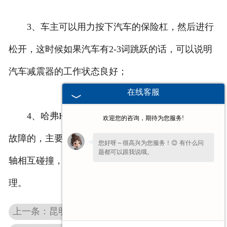
3、车主可以用力按下汽车的保险杠，然后进行
松开，这时候如果汽车有2-3词跳跃的话，可以说明
汽车减震器的工作状态良好；
在线客服
4、哈弗H3减震器在使用的时候会出现一些响声
欢迎您的咨询，期待为您服务!
故障的，主要原因是减震器和钢板弹簧以及车架或者
您好呀～很高兴为您服务！😊 有什么问
题都可以跟我说哦。
轴相互碰撞，这时候车主应该要查明原因，进行修
理。
上一条：昆明长城赛影减震器